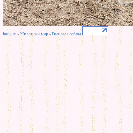
-
-
basik.ru
Животный мир
Гиеновая собака