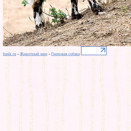
-
-
basik.ru
Животный мир
Гиеновая собака