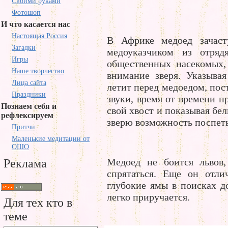
Своими руками
Фотошоп
И что касается нас
Настоящая Россия
В Африке медоед зачаст
Загадки
медоуказчиком из отряд
Игры
общественных насекомых,
Наше творчество
внимание зверя. Указыва
Лица сайта
летит перед медоедом, по
Праздники
звуки, время от времени п
Познаем себя и
свой хвост и показывая бе
рефлексируем
зверю возможность поспеть
Притчи
Маленькие медитации от
ОШО
Медоед не боится львов,
Реклама
спрятаться. Еще он отли
глубокие ямы в поисках д
легко приручается.
Для тех кто в
теме