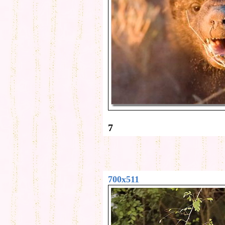
7
700x511