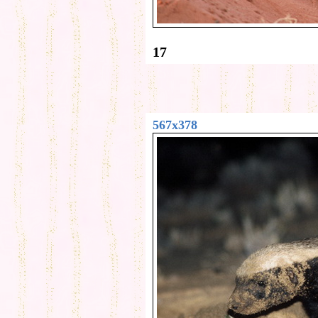
17
567x378