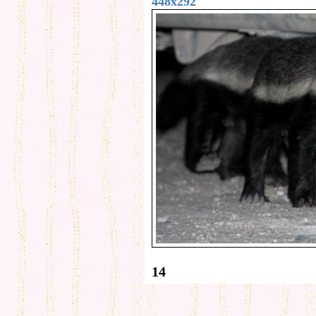
448x292
14