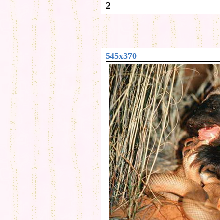
2
545x370