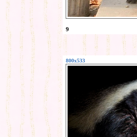
9
800x533