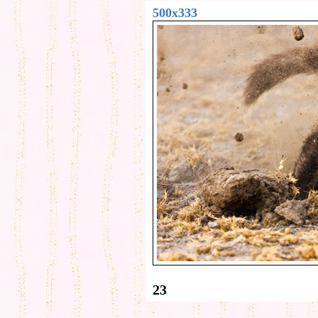
500x333
23