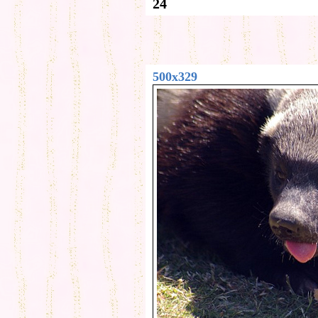
24
500x329