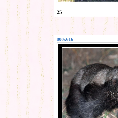
25
800x616