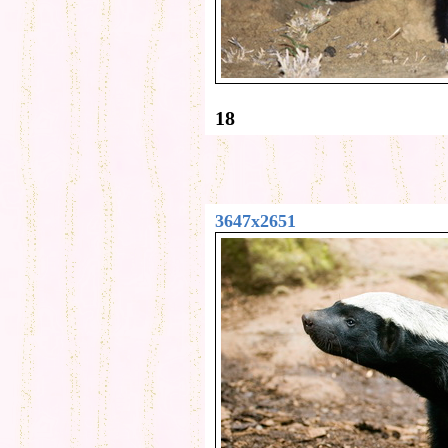
18
3647x2651