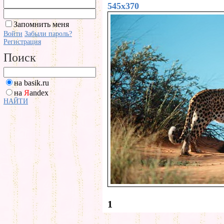
545x370
Запомнить меня
Войти
Забыли пароль?
Регистрация
Поиск
на basik.ru
на
Я
andex
НАЙТИ
1