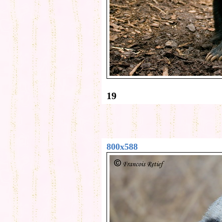
19
800x588