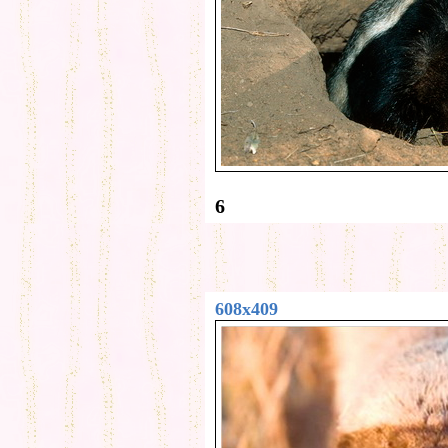
6
608x409