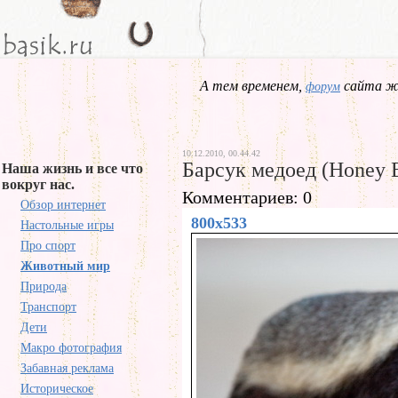
А тем временем,
сайта жд
форум
10.12.2010, 00.44.42
Барсук медоед (Honey 
Наша жизнь и все что
вокруг нас.
Комментариев: 0
Обзор интернет
800x533
Настольные игры
Про спорт
Животный мир
Природа
Транспорт
Дети
Макро фотография
Забавная реклама
Историческое