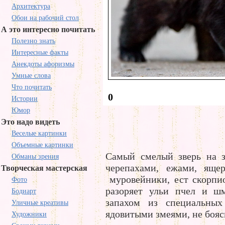
Архитектура
Обои на рабочий стол
А это интересно почитать
Полезно знать
Интересные факты
Анекдоты афоризмы
Умные слова
Что почитать
0
Истории
Юмор
Это надо видеть
Веселые картинки
Объемные картинки
Самый смелый зверь на з
Обманы зрения
черепахами, ежами, яще
Творческая мастерская
муровейники, ест скорпио
Фото
разоряет ульи пчел и ш
Бодиарт
запахом из специальных
Уличные креативы
ядовитыми змеями, не боясь
Художники