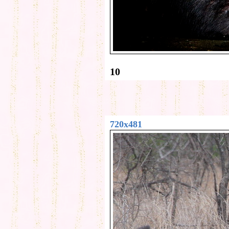
10
720x481