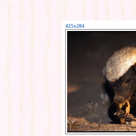
425x284