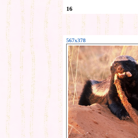
16
567x378