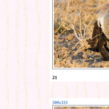
21
500x333