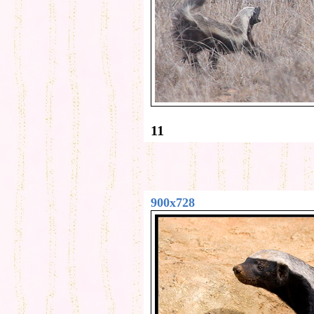
11
900x728