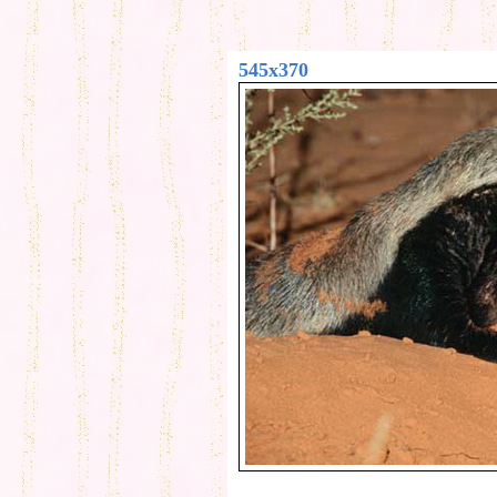
545x370