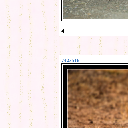
4
742x516