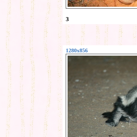
3
1280x856