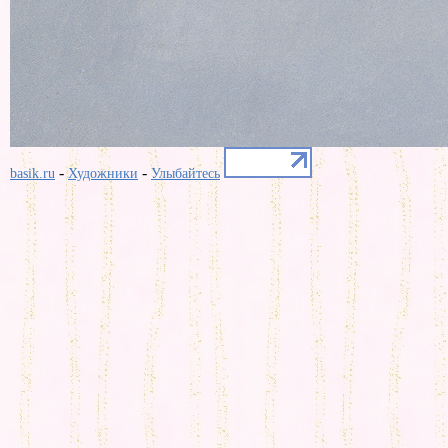
-
-
basik.ru
Художники
Улыбайтесь