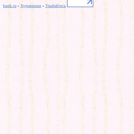
-
-
basik.ru
Художники
Улыбайтесь