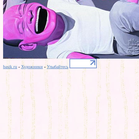
-
-
basik.ru
Художники
Улыбайтесь