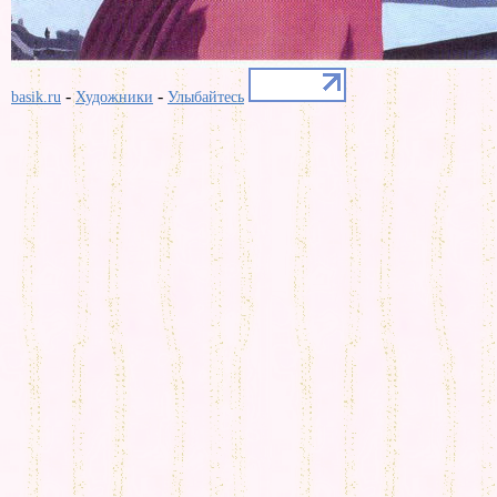
-
-
basik.ru
Художники
Улыбайтесь