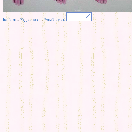
-
-
basik.ru
Художники
Улыбайтесь