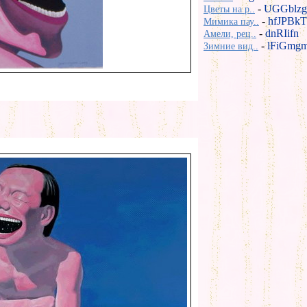
-
UGGblzg
Цветы на р..
-
hfJPBkT
Мимика пау..
-
dnRIifn
Амели, рец..
-
lFiGmg
Зимние вид..