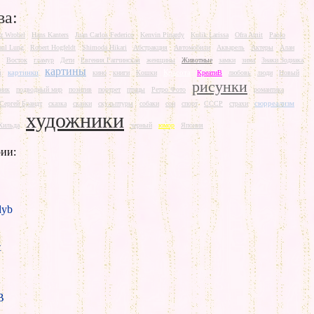
ва:
rz Wrobel
Hans Kanters
Juan Carlos Federico
Kenvin Pinardy
Kulik Larissa
Ofra Amit
Paolo
aul Lung
Robert Hogfeldt
Shimoda Hikari
Абстракция
Автомобили
Акварель
Актеры
Алан
Восток
гламур
Дети
Евгения Гапчинская
женщины
Животные
замки
зима
Знаки Зодиака
картины
картинки
Красота
ш
кино
книги
Кошки
КреатиВ
любовь
люди
Новый
рисунки
ник
подводный мир
позитив
портрет
птицы
Ретро Фото
романтика
сюрреализм
Сергей Брандт
сказка
сказки
скульптуры
собаки
сон
спорт
СССР
страхи
художники
Хильда
черный
юмор
Япония
ии:
yb
t
B