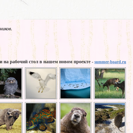
ников.
и на рабочий стол в нашем новом проекте -
summer-board.ru