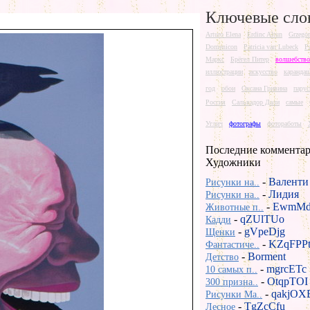
Ключевые сло
Arturo Elena
Erdinc Altun
Grzego
Domenicon
Patricia van Lubeck
P
Маркс
Брёгел Питер
волшебство
иллюстрации
искусство
каранда
год
обои
Оксана Гривина
парус
Россия
Сальвадор Дали
самые
Углич
фотографы
фотоработы
Последние комментар
Художники
-
Валенти
Рисунки на..
-
Лидия
Рисунки на..
-
EwmMd
Животные п..
-
qZUlTUo
Кадди
-
gVpeDjg
Щенки
-
KZqFPP
Фантастиче..
-
Borment
Детство
-
mgrcETc
10 самых п..
-
OtqpTOI
300 призна..
-
qakjOX
Рисунки Ma..
-
TgZcCfu
Лесное