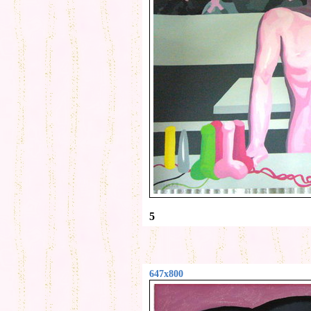
5
647x800