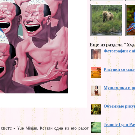
Еще из раздела "Ху
Фотографии с а
Рисунки со смы
Мультяшки в р
Объемные рису
Jeannie Lynn Pa
свете -
Yue Minjun. Кстати одна из его работ
.