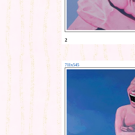
2
711x545