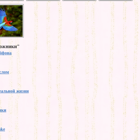
дожники"
йфона
слом
еальной жизни
нки
ske