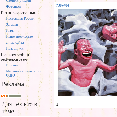
Своими руками
730x484
Фотошоп
И что касается нас
Настоящая Россия
Загадки
Игры
Наше творчество
Лица сайта
Праздники
Познаем себя и
рефлексируем
Притчи
Маленькие медитации от
ОШО
Реклама
Для тех кто в
1
теме