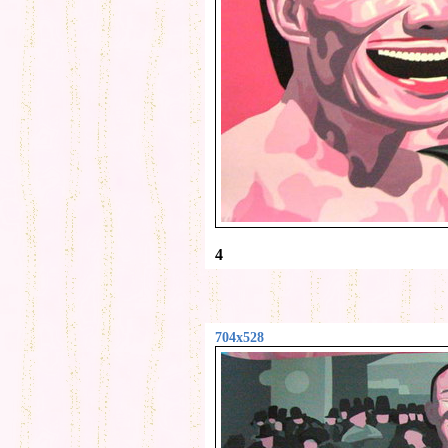
4
704x528