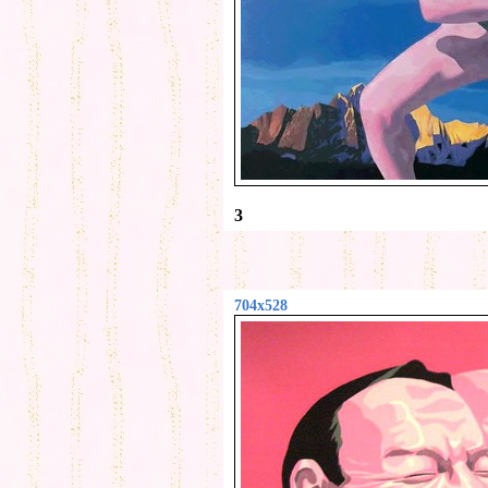
3
704x528