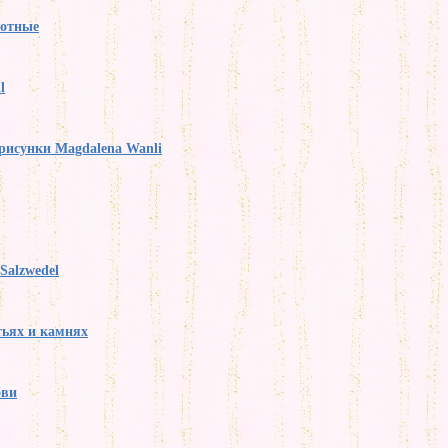
вотные
l
рисунки Magdalena Wanli
Salzwedel
тьях и камнях
бви