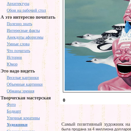
Архитектура
Обои на рабочий стол
А это интересно почитать
Полезно знать
Интересные факты
Анекдоты афоризмы
Умные слова
Что почитать
Истории
Юмор
Это надо видеть
Веселые картинки
Объемные картинки
Обманы зрения
Творческая мастерская
0
Фото
Бодиарт
Уличные креативы
Самый позитивный художник на 
Художники
была продана за 4 миллиона долларов