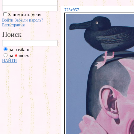
723x957
Запомнить меня
Войти
Забыли пароль?
Регистрация
Поиск
на basik.ru
на
Я
andex
НАЙТИ