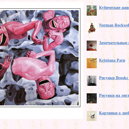
Кубические жи
Norman Rockwel
Замечательные 
Kristiana Parn
Рисунки Brooks 
Рисунки на лис
Картинки о лю