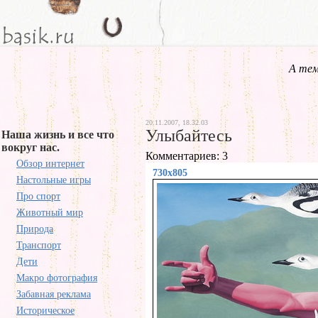
А тем
20.11.2007, 18.32.03
Улыбайтесь
Наша жизнь и все что
вокруг нас.
Комментариев: 3
Обзор интернет
730x805
Настольные игры
Про спорт
Животный мир
Природа
Транспорт
Дети
Макро фотография
Забавная реклама
Историческое