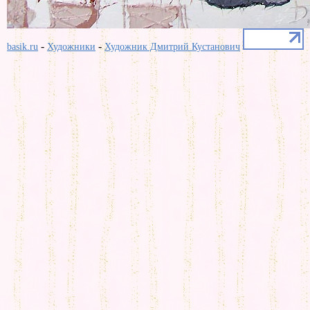
-
-
basik.ru
Художники
Художник Дмитрий Кустанович