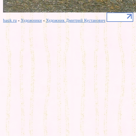
-
-
basik.ru
Художники
Художник Дмитрий Кустанович