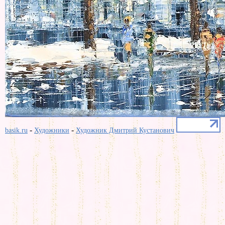
-
-
basik.ru
Художники
Художник Дмитрий Кустанович