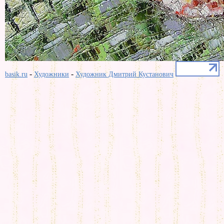
-
-
basik.ru
Художники
Художник Дмитрий Кустанович