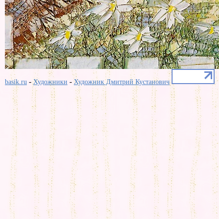
-
-
basik.ru
Художники
Художник Дмитрий Кустанович