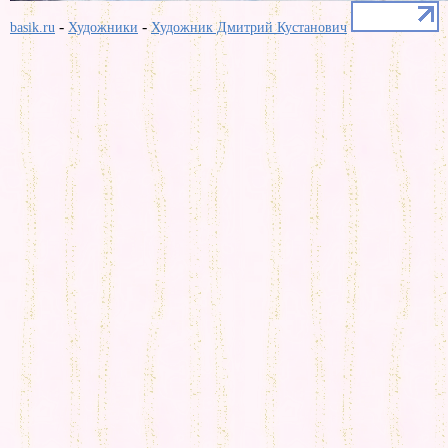
-
-
basik.ru
Художники
Художник Дмитрий Кустанович