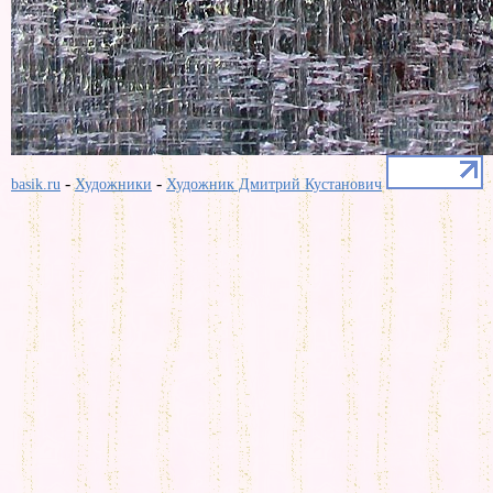
-
-
basik.ru
Художники
Художник Дмитрий Кустанович