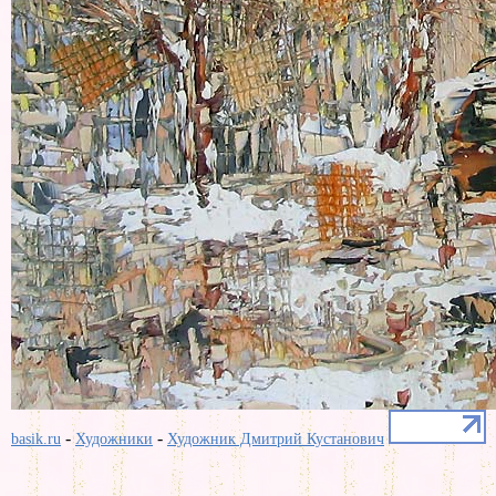
-
-
basik.ru
Художники
Художник Дмитрий Кустанович