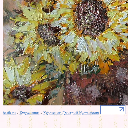
-
-
basik.ru
Художники
Художник Дмитрий Кустанович