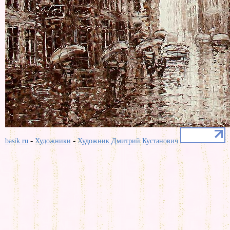
-
-
basik.ru
Художники
Художник Дмитрий Кустанович