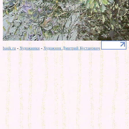
-
-
basik.ru
Художники
Художник Дмитрий Кустанович