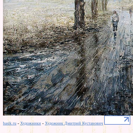
-
-
basik.ru
Художники
Художник Дмитрий Кустанович