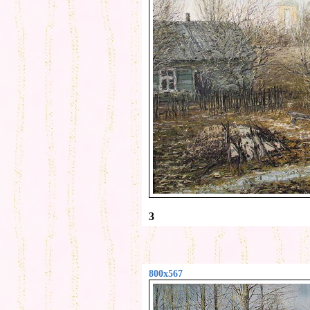
3
800x567