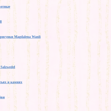
вотные
l
рисунки Magdalena Wanli
Salzwedel
тьях и камнях
бви