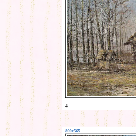
4
800x565