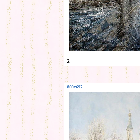
2
800x697