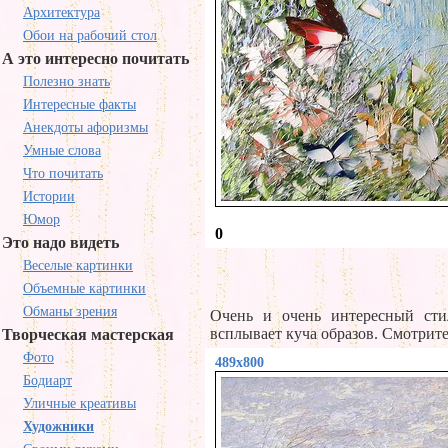
Архитектура
Обои на рабочий стол
А это интересно почитать
Полезно знать
Интересные факты
Анекдоты афоризмы
Умные слова
Что почитать
Истории
Юмор
0
Это надо видеть
Веселые картинки
Объемные картинки
Обманы зрения
Очень и очень интересный стил
всплывает куча образов. Смотрит
Творческая мастерская
Фото
489x800
Бодиарт
Уличные креативы
Художники