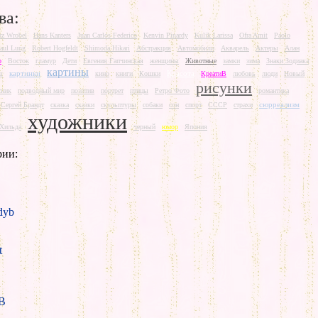
ва:
rz Wrobel
Hans Kanters
Juan Carlos Federico
Kenvin Pinardy
Kulik Larissa
Ofra Amit
Paolo
aul Lung
Robert Hogfeldt
Shimoda Hikari
Абстракция
Автомобили
Акварель
Актеры
Алан
о
Восток
гламур
Дети
Евгения Гапчинская
женщины
Животные
замки
зима
Знаки Зодиака
картины
картинки
Красота
ш
кино
книги
Кошки
КреатиВ
любовь
люди
Новый
рисунки
сник
подводный мир
позитив
портрет
птицы
Ретро Фото
романтика
сюрреализм
Сергей Брандт
сказка
сказки
скульптуры
собаки
сон
спорт
СССР
страхи
художники
Хильда
черный
юмор
Япония
рии:
yb
t
B