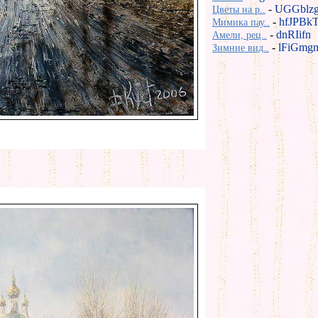
-
UGGblz
Цветы на р..
-
hfJPBk
Мимика пау..
-
dnRIifn
Амели, рец..
-
lFiGmg
Зимние вид..