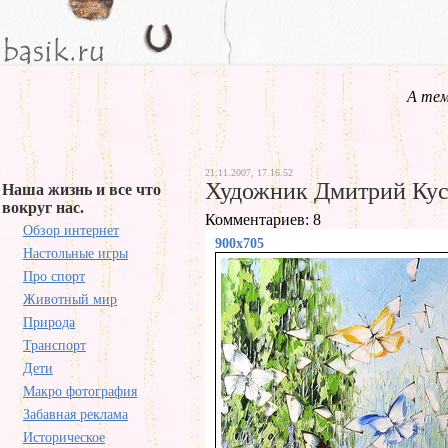
А тем
21.11.2007, 17.16.52
Художник Дмитрий Кус
Наша жизнь и все что
вокруг нас.
Комментариев: 8
Обзор интернет
900x705
Настольные игры
Про спорт
Животный мир
Природа
Транспорт
Дети
Макро фотография
Забавная реклама
Историческое