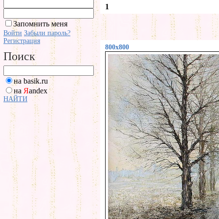
1
Запомнить меня
Войти
Забыли пароль?
Регистрация
800x800
Поиск
на basik.ru
на
Я
andex
НАЙТИ