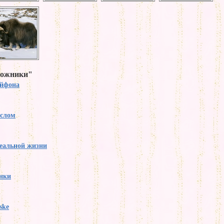
дожники"
айфона
ыслом
еальной жизни
нки
ske