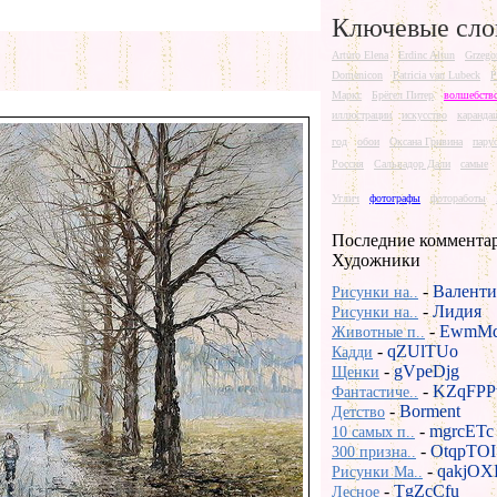
Ключевые сло
Arturo Elena
Erdinc Altun
Grzego
Domenicon
Patricia van Lubeck
P
Маркс
Брёгел Питер
волшебств
иллюстрации
искусство
каранда
год
обои
Оксана Гривина
пару
Россия
Сальвадор Дали
самые
Углич
фотографы
фотоработы
Последние коммента
Художники
-
Валенти
Рисунки на..
-
Лидия
Рисунки на..
-
EwmMd
Животные п..
-
qZUlTUo
Кадди
-
gVpeDjg
Щенки
-
KZqFPP
Фантастиче..
-
Borment
Детство
-
mgrcETc
10 самых п..
-
OtqpTOI
300 призна..
-
qakjOX
Рисунки Ma..
-
TgZcCfu
Лесное