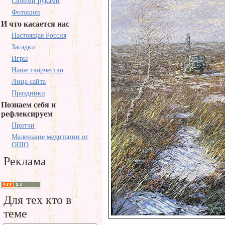
Своими руками
Фотошоп
И что касается нас
Настоящая Россия
Загадки
Игры
Наше творчество
Лица сайта
Праздники
Познаем себя и
рефлексируем
Притчи
Маленькие медитации от
ОШО
Реклама
Для тех кто в
теме