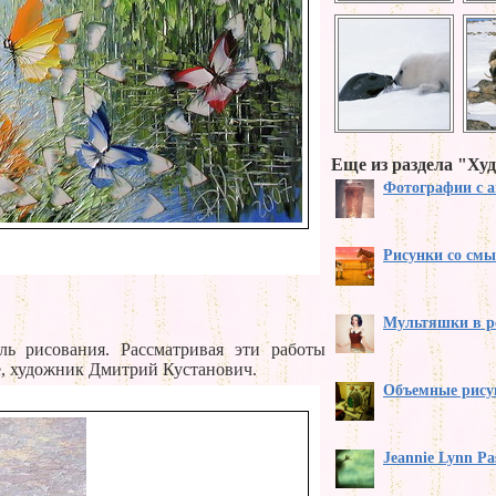
Еще из раздела "Ху
Фотографии с 
Рисунки со см
Мультяшки в р
ь рисования. Рассматривая эти работы
е, художник Дмитрий Кустанович.
Объемные рису
Jeannie Lynn Pa