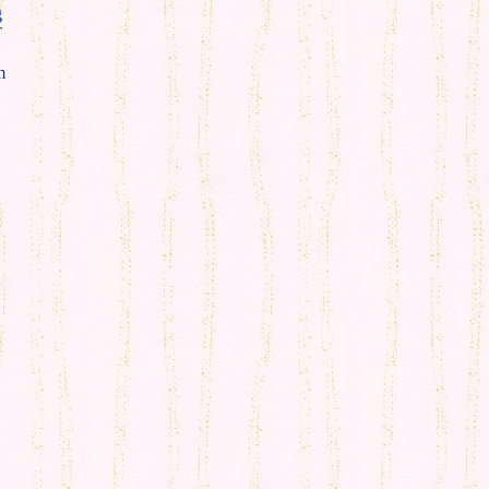
g
T
m