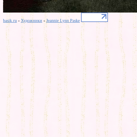
-
-
basik.ru
Художники
Jeannie Lynn Paske