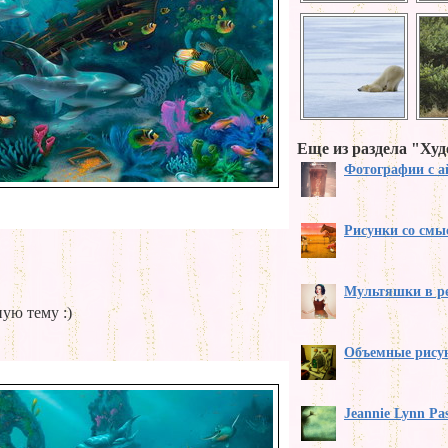
Еще из раздела "Ху
Фотографии с а
Рисунки со смы
Мультяшки в р
ую тему :)
Объемные рису
Jeannie Lynn Pa