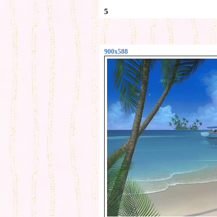
5
900x588