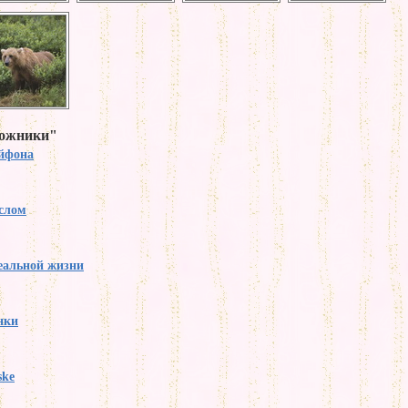
дожники"
йфона
слом
еальной жизни
нки
ske