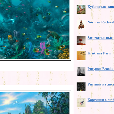
Кубические жи
Norman Rockwel
Замечательные 
Kristiana Parn
Рисунки Brooks 
Рисунки на лис
Картинки о лю