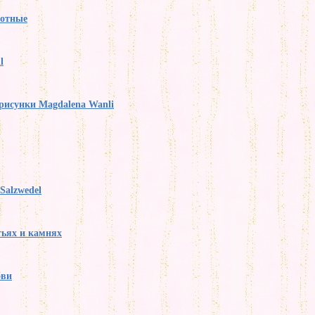
вотные
l
рисунки Magdalena Wanli
Salzwedel
тьях и камнях
бви