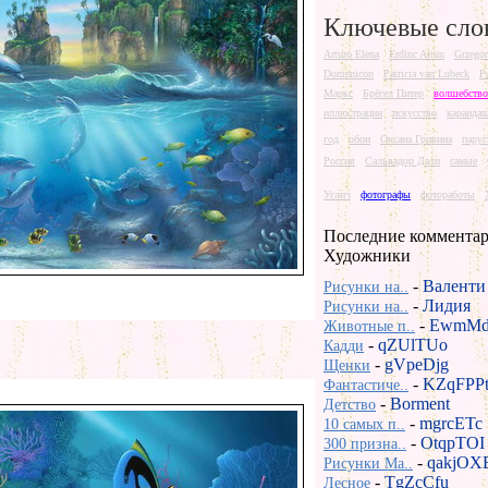
Ключевые сло
Arturo Elena
Erdinc Altun
Grzego
Domenicon
Patricia van Lubeck
P
Маркс
Брёгел Питер
волшебство
иллюстрации
искусство
каранда
год
обои
Оксана Гривина
парус
Россия
Сальвадор Дали
самые
Углич
фотографы
фотоработы
Последние комментар
Художники
-
Валенти
Рисунки на..
-
Лидия
Рисунки на..
-
EwmMd
Животные п..
-
qZUlTUo
Кадди
-
gVpeDjg
Щенки
-
KZqFPP
Фантастиче..
-
Borment
Детство
-
mgrcETc
10 самых п..
-
OtqpTOI
300 призна..
-
qakjOX
Рисунки Ma..
-
TgZcCfu
Лесное