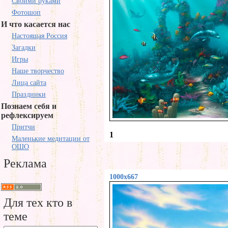
Своими руками
Фотошоп
И что касается нас
Настоящая Россия
Загадки
Игры
Наше творчество
Лица сайта
Праздники
Познаем себя и
рефлексируем
Притчи
1
Маленькие медитации от
ОШО
Реклама
1000x667
Для тех кто в
теме