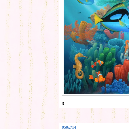
3
950x714