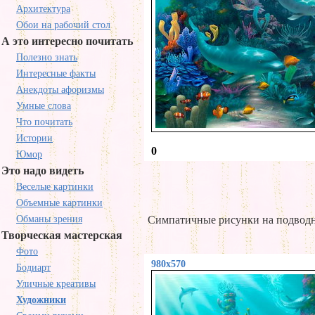
Архитектура
Обои на рабочий стол
А это интересно почитать
Полезно знать
Интересные факты
Анекдоты афоризмы
Умные слова
Что почитать
Истории
0
Юмор
Это надо видеть
Веселые картинки
Объемные картинки
Обманы зрения
Симпатичные рисунки на подводн
Творческая мастерская
Фото
980x570
Бодиарт
Уличные креативы
Художники