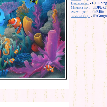
-
UGGblzg
Цветы на р..
-
hfJPBkT
Мимика пау..
-
dnRIifn
Амели, рец..
-
lFiGmg
Зимние вид..