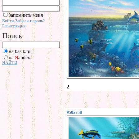
Запомнить меня
Войти
Забыли пароль?
Регистрация
Поиск
на basik.ru
на
Я
andex
НАЙТИ
2
950x758