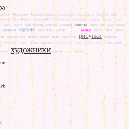
ва:
rz Wrobel
Hans Kanters
Juan Carlos Federico
Kenvin Pinardy
Kulik Larissa
Ofra Amit
Paolo
aul Lung
Robert Hogfeldt
Shimoda Hikari
Абстракция
Автомобили
Акварель
Актеры
Алан
Восток
гламур
Дети
Евгения Гапчинская
женщины
Животные
замки
зима
Знаки Зодиака
картины
картинки
Красота
ш
кино
книги
Кошки
КреатиВ
любовь
люди
Новый
рисунки
ник
подводный мир
позитив
портрет
птицы
Ретро Фото
романтика
сюрреализм
Сергей Брандт
сказка
сказки
скульптуры
собаки
сон
спорт
СССР
страхи
художники
Хильда
черный
юмор
Япония
ии:
yb
t
B