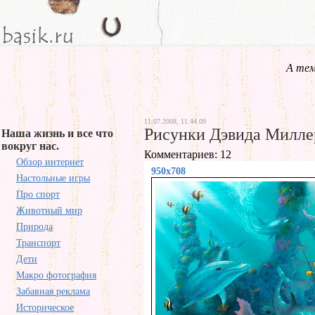
А тем
11.07.2008, 11.44.09
Рисунки Дэвида Милле
Наша жизнь и все что
вокруг нас.
Комментариев: 12
Обзор интернет
950x708
Настольные игры
Про спорт
Животный мир
Природа
Транспорт
Дети
Макро фотография
Забавная реклама
Историческое