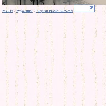
-
-
basik.ru
Художники
Рисунки Brooks Salzwedel