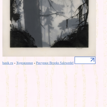
-
-
basik.ru
Художники
Рисунки Brooks Salzwedel