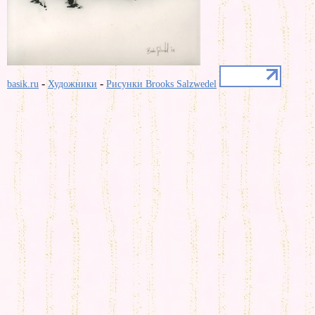
-
-
basik.ru
Художники
Рисунки Brooks Salzwedel