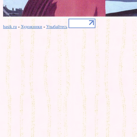
-
-
basik.ru
Художники
Улыбайтесь