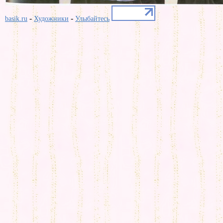
-
-
basik.ru
Художники
Улыбайтесь