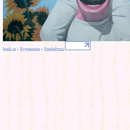
-
-
basik.ru
Художники
Улыбайтесь