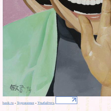
-
-
basik.ru
Художники
Улыбайтесь