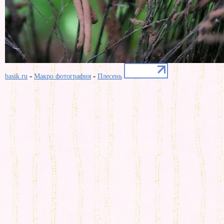
-
-
basik.ru
Макро фотография
Плесень