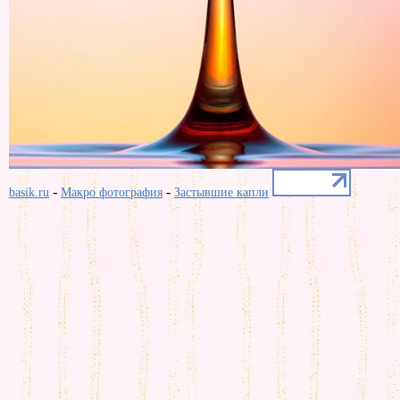
-
-
basik.ru
Макро фотография
Застывшие капли