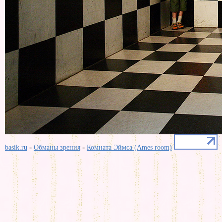
-
-
basik.ru
Обманы зрения
Комната Эймса (Ames room)