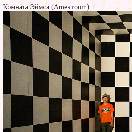
Комната Эймса (Ames room)