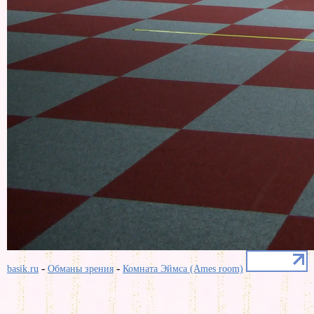
-
-
basik.ru
Обманы зрения
Комната Эймса (Ames room)