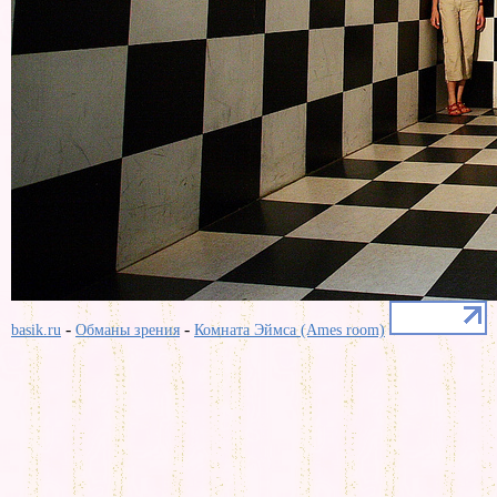
-
-
basik.ru
Обманы зрения
Комната Эймса (Ames room)