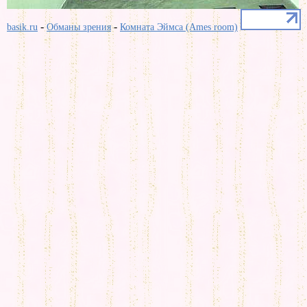
-
-
basik.ru
Обманы зрения
Комната Эймса (Ames room)