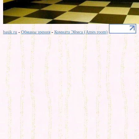
-
-
basik.ru
Обманы зрения
Комната Эймса (Ames room)