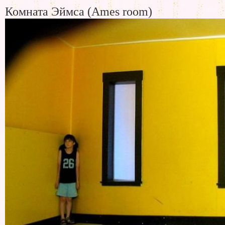
Комната Эймса (Ames room)