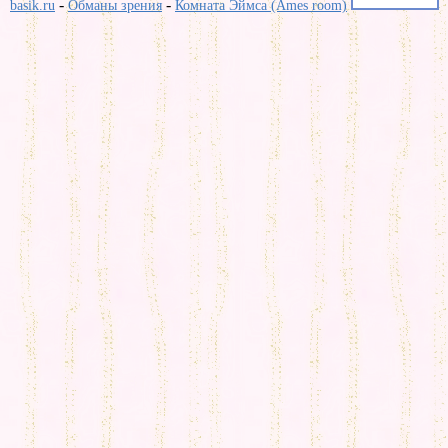
-
-
basik.ru
Обманы зрения
Комната Эймса (Ames room)