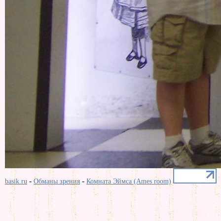
-
-
basik.ru
Обманы зрения
Комната Эймса (Ames room)