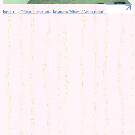
-
-
basik.ru
Обманы зрения
Комната Эймса (Ames room)