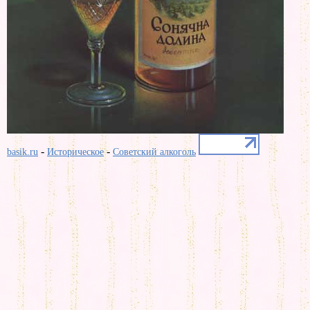
-
-
basik.ru
Историческое
Советский алкоголь