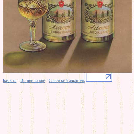
-
-
basik.ru
Историческое
Советский алкоголь