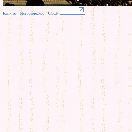
-
-
basik.ru
Историческое
СССР