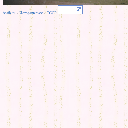
-
-
basik.ru
Историческое
СССР