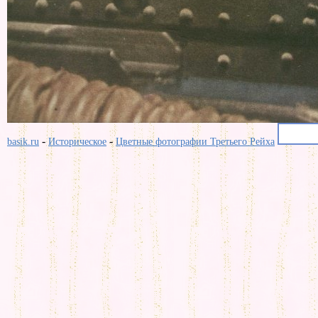
-
-
basik.ru
Историческое
Цветные фотографии Третьего Рейха