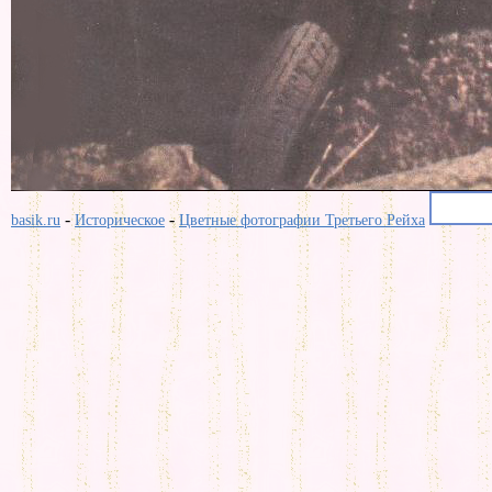
-
-
basik.ru
Историческое
Цветные фотографии Третьего Рейха