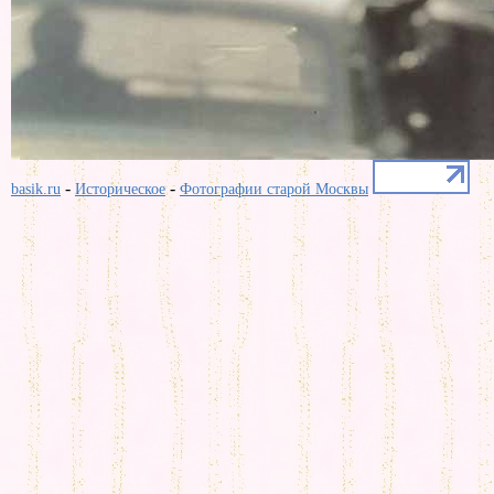
-
-
basik.ru
Историческое
Фотографии старой Москвы