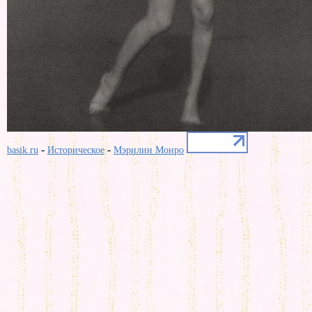
-
-
basik.ru
Историческое
Мэрилин Монро