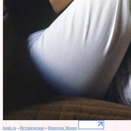
-
-
basik.ru
Историческое
Мэрилин Монро